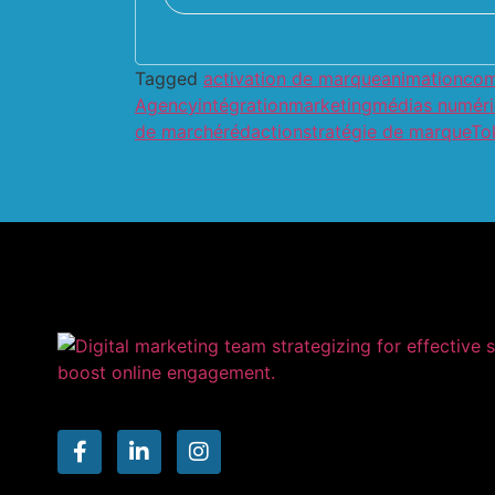
Tagged
activation de marque
animation
com
Agency
intégration
marketing
médias numér
de marché
rédaction
stratégie de marque
To