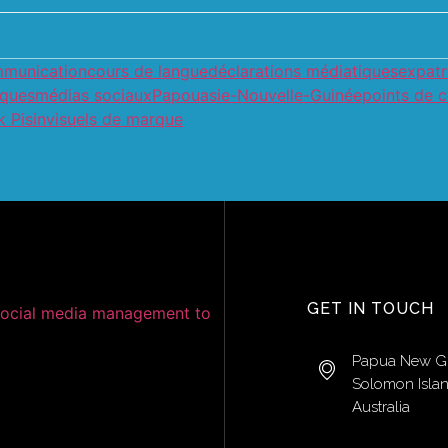
munication
cours de langue
déclarations médiatiques
expatr
iques
médias sociaux
Papouasie-Nouvelle-Guinée
points de 
k Pisin
visuels de marque
GET IN TOUCH
Papua New G
Solomon Isla
Australia