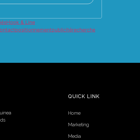
iés
Hook & Line
contact
positionnement
publicité
recherche
QUICK LINK
uinea
Home
nds
Marketing
Media